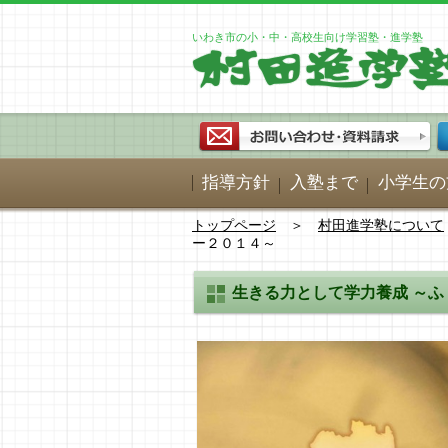
いわき市の小・中・高校生向け学習塾・進学塾
指導方針
入塾まで
小学生の
トップページ
＞
村田進学塾について
ー２０１４～
生きる力として学力養成 ～