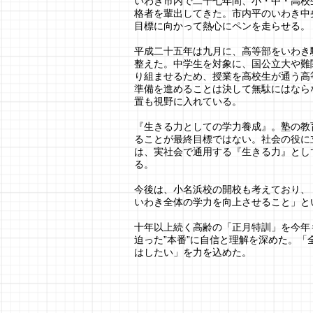
いわき市内で二十七年間、小・中・高校
格者を輩出してきた。市内平のいわき中
目標に向かって熱心にペンを走らせる。
平成二十五年は九月に、高等部をいわき
整えた。中学生を対象に、国公立大や難
り組ませるため、授業を高校生が通う高
準備を進めることは決して無駄にはなら
置も視野に入れている。
『生きる力としての学力養成』。塾の教
ることが最終目標ではない。社会の役に
は、実社会で通用する『生きる力』とし
る。
今後は、小名浜校の開校も考えており、
いわき全体の学力を向上させること」と
十年以上続く高齢の「正月特訓」を今年
迫った”本番”に自信と理解を深めた。
はしたい」を力を込めた。