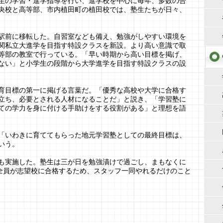
生の学習・進学指導を行い、進学校を中心に毎年、多数の合
央校と高等部、市内植田町の植田校では、塾生たちが日々、
駅前に移転した。自習室なども備え、勉強がしやすい環境を
関私立大進学を目指す特設クラスを新設。より高い意識で取
等部の教室で行っている。「早い時期から高い目標を掲げ、
ない」と小学生の段階から大学進学を目指す特設クラスの設
育目標の第一に掲げる言葉だ。「優秀な高校や大学に合格す
立ち、必要とされる人材になることだ」と説き、「学習塾に
ての学力を身に付ける手助けをする役割がある」と理想を語
「いわきに育ててもらった地元学習塾としての最終目標は、
いう。
も実施した。塾生は三が日を勉強漬けで過ごし、まもなくに
「全員が志望校に合格するため、スタッフ一同やれるだけのこと