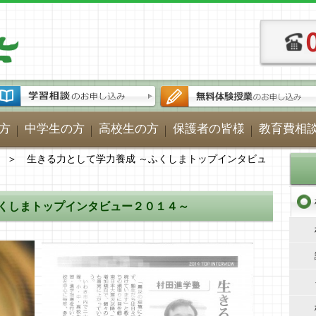
方
中学生の方
高校生の方
保護者の皆様
教育費相
＞ 生きる力として学力養成 ～ふくしまトップインタビュ
ふくしまトップインタビュー２０１４～