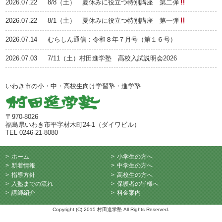
2026.07.22
8/8（土） 夏休みに役立つ特別講座 第二弾
2026.07.22
8/1（土） 夏休みに役立つ特別講座 第一弾
2026.07.14
むらしん通信：令和８年７月号（第１６号）
2026.07.03
7/11（土）村田進学塾 高校入試説明会2026
いわき市の小・中・高校生向け学習塾・進学塾
〒970-8026
福島県いわき市平字材木町24-1（ダイワビル）
TEL 0246-21-8080
ホーム
小学生の方へ
新着情報
中学生の方へ
指導方針
高校生の方へ
入塾までの流れ
保護者の皆様へ
講師紹介
料金案内
Copyright (C) 2015 村田進学塾 All Rights Reserved.