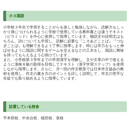
小３国語
小学校３年生で学習することがらを楽しく勉強しながら、読解力もしっ
かり身につけられるように学校で使用している教科書とは違うテキスト
（ピラミッド）を中心に使用して指導しています。物語文や説明文はも
ちろん、詩についても学習し、読解に必要な『こそあどことば』『つな
ぎことば』も理解できるよう丁寧に指導します。時には学力をもっと伸
ばせるように国語に関するゲームを交えるなどの工夫をし、国語に興味
を持ってもらえるよう心掛けています。
また、小学校第３学年までの学習漢字を理解し、文や文章の中で使える
ように漢検８級の取得を目指してテキスト（漢字学習ステップ）を使用
しながら指導します。さらに、月一回の作文教室では日本作文協会の教
材を使用し、作文の書き方のポイントを詳しく説明して、作文の苦手な
生徒でも取り組めるように指導しています。
設置している校舎
平本部校、中央台校、植田校、泉校