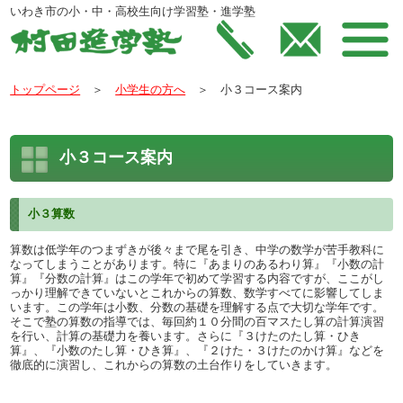
いわき市の小・中・高校生向け学習塾・進学塾
トップページ
＞
小学生の方へ
＞ 小３コース案内
小３コース案内
小３算数
算数は低学年のつまずきが後々まで尾を引き、中学の数学が苦手教科に
なってしまうことがあります。特に『あまりのあるわり算』『小数の計
算』『分数の計算』はこの学年で初めて学習する内容ですが、ここがし
っかり理解できていないとこれからの算数、数学すべてに影響してしま
います。この学年は小数、分数の基礎を理解する点で大切な学年です。
そこで塾の算数の指導では、毎回約１０分間の百マスたし算の計算演習
を行い、計算の基礎力を養います。さらに『３けたのたし算・ひき
算』、『小数のたし算・ひき算』、『２けた・３けたのかけ算』などを
徹底的に演習し、これからの算数の土台作りをしていきます。