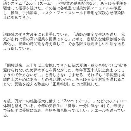
議システム「Zoom（ズーム）」や授業の動画配信など、あらゆる手段を
駆使して指導を続けた。その後は各教室で感染対策マニュアルを徹底
し、換気、手指消毒、マスク・フェイスシールド着用を実践させ感染防
止に努めてきた。
講師陣の働き方改革にも着手している。「講師が健全な生活を送り、元
気があれば質の高い授業を提供できる」と考え、定期的な健康診断を義
務化し、授業の時間割を考え直して、できる限り規則正しい生活を送る
よう促している。
「開校以来、三十年以上実施してきた伝統の夏期・秋期合宿だけは”密”を
避けられないため諦めざるを得なかった。毎年百五十人以上集まってし
まうので仕方ないが…」と悔しさをにじませる。それでも「学習塾は成
績向上のためにある」との強い思いから、あらゆる安全対策を講じるこ
とで、受験を控える塾生の「正月特訓」だけは実施した。
今後、万が一の感染拡大に備えて「Zoom（ズーム）」などでのフォロー
体制も整えている。今年の受験生に「健康に十分に気をつけて、最後ま
で諦めずに受験に臨み、合格を勝ち取ってほしい」とエールを送ってい
る。