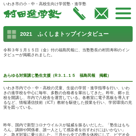
いわき市の小・中・高校生向け学習塾・進学塾
2021 ふくしまトップインタビュー
令和３年１月１５日（金）付の福島民報に、当塾塾長の村田寿和のイン
タビューが掲載されました。
あらゆる対策講じ塾生支援（R３.１.１５ 福島民報 掲載）
いわき市内で小・中・高校の児童、生徒の学習・進学指導を行い、いわ
きの進学校を中心に毎年、多数の合格者を輩出してきた。昨年、郷ヶ丘
校を開講し、市内で八校舎を運営している。各教室に電子黒板を導入す
るなど、情報通信技術（ICT）教材を駆使した授業を行い、学習環境の充
実を図っている。
昨年、国内で新型コロナウイルスが猛威を振るいだした。「塾生はもち
ろん、講師や関係者、誰一人として感染者を出すわけにはいかない」
と、急ぎ対策に乗り出した。三月から全ての塾を休校にして、ビデオ会