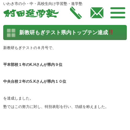
いわき市の小・中・高校生向け学習塾・進学塾
新教研もぎテスト県内トップテン達成
新教研もぎテストの８月号で、
平本部校１年のK.Hさんが県内９位
中央台校２年のS.K
さんが県内１０位
を達成しました。
塾ではこの努力に対し、特別表彰を行い、功績を称えました。